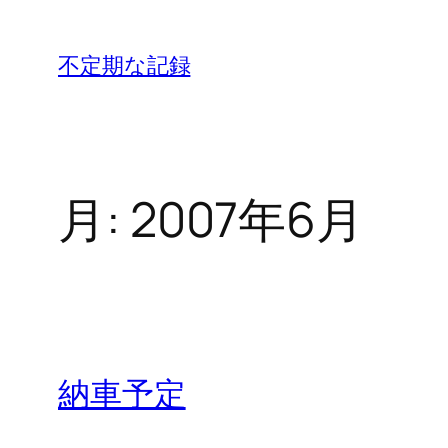
内
容
不定期な記録
を
ス
キ
ッ
月:
2007年6月
プ
納車予定