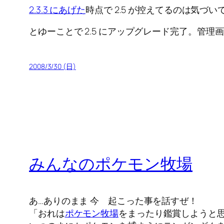
2.3.3 にあげた
時点で 2.5 が控えてるのは気
とゆーことで 2.5 にアップグレード完了。管理
2008/3/30 (日)
みんなのポケモン牧場
あ…ありのまま 今 起こった事を話すぜ！
「おれは
ポケモン牧場
をまったり鑑賞しようと