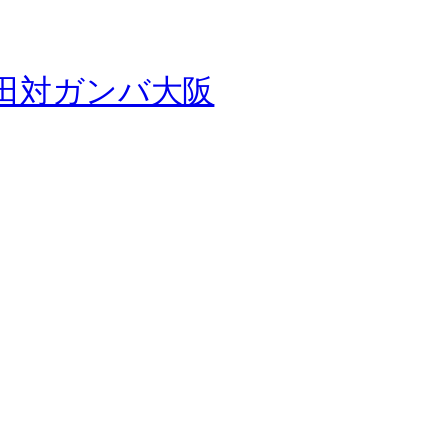
ビロ磐田対ガンバ大阪