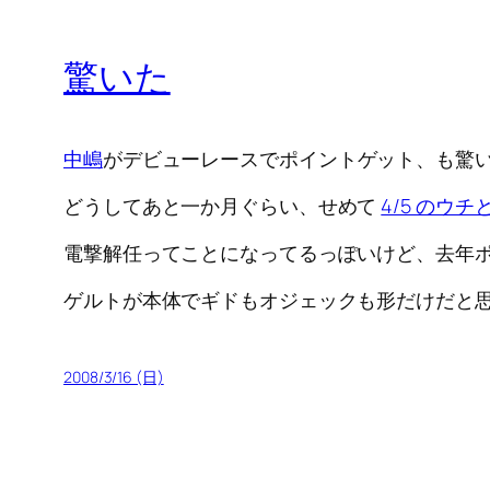
驚いた
中嶋
がデビューレースでポイントゲット、も驚
どうしてあと一か月ぐらい、せめて
4/5 のウ
電撃解任ってことになってるっぽいけど、去年ポ
ゲルトが本体でギドもオジェックも形だけだと
2008/3/16 (日)