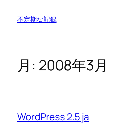
内
容
不定期な記録
を
ス
キ
ッ
月:
2008年3月
プ
WordPress 2.5 ja