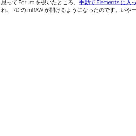
て Forum を覗いたところ、
手動で Elements に入
、 7D の mRAW が開けるようになったのです。い