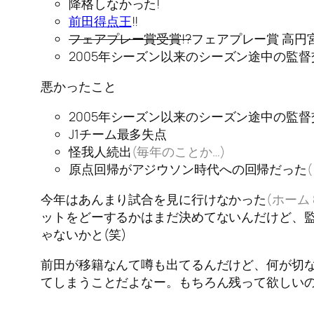
降格しなかった!
前田得点王
!!
フェアプレー賞受賞!?
フェアプレー賞 高円
2005年シーズン以来のシーズン途中の監
悪かったこと
2005年シーズン以来のシーズン途中の監督交代
J1チーム最多失点
怪我人続出
(毎年のことか…)
原点回帰がアジウソン時代への回帰だった
今年はあんまり試合を見に行けなかった
(ホーム 
ットをどーするかはまだ決めてないんだけど、
ゃないかと(笑)
前田が移籍なんて噂も出てるんだけど、何が切
てしまうことだよなー。もちろん残って欲しい