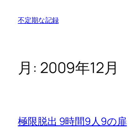
内
容
不定期な記録
を
ス
キ
ッ
月:
2009年12月
プ
極限脱出 9時間9人9の扉