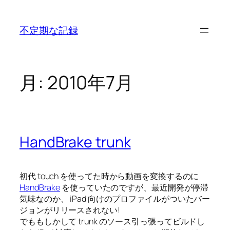
内
容
不定期な記録
を
ス
キ
ッ
月:
2010年7月
プ
HandBrake trunk
初代 touch を使ってた時から動画を変換するのに
HandBrake
を使っていたのですが、最近開発が停滞
気味なのか、 iPad 向けのプロファイルがついたバー
ジョンがリリースされない!
でももしかして trunk のソース引っ張ってビルドし