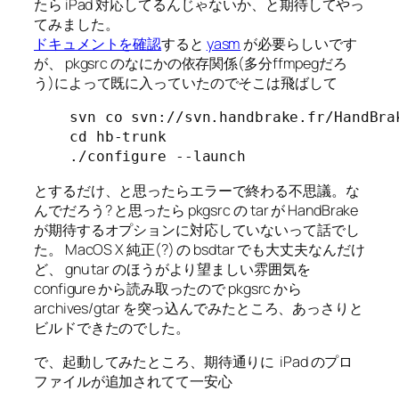
たら iPad 対応してるんじゃないか、と期待してやっ
てみました。
ドキュメントを確認
すると
yasm
が必要らしいです
が、 pkgsrc のなにかの依存関係(多分ffmpegだろ
う)によって既に入っていたのでそこは飛ばして
svn co svn://svn.handbrake.fr/HandBrak
cd hb-trunk

./configure --launch
とするだけ、と思ったらエラーで終わる不思議。な
んでだろう? と思ったら pkgsrc の tar が HandBrake
が期待するオプションに対応していないって話でし
た。 MacOS X 純正(?) の bsdtar でも大丈夫なんだけ
ど、 gnu tar のほうがより望ましい雰囲気を
configure から読み取ったので pkgsrc から
archives/gtar を突っ込んでみたところ、あっさりと
ビルドできたのでした。
で、起動してみたところ、期待通りに iPad のプロ
ファイルが追加されてて一安心