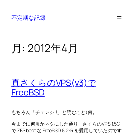
内
容
不定期な記録
を
ス
キ
ッ
月:
2012年4月
プ
真さくらのVPS(v3)で
FreeBSD
もちろん「チェンジ!!」と読むこと(何。
今までに何度かネタにした通り、さくらのVPS 1.5G
で ZFS boot な FreeBSD 8.2-R を愛用していたのです