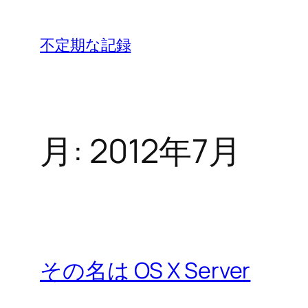
内
容
不定期な記録
を
ス
キ
ッ
月:
2012年7月
プ
その名は OS X Server