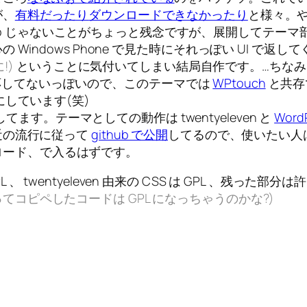
が、
有料だったり
ダウンロードできなかったり
と様々。
式の zip じゃないことがちょっと残念ですが、展開してテー
indows Phone で見た時にそれっぽい UI で返し
!)
ということに気付いてしまい結局自作です。…ちな
ィブ対応してないっぽいので、このテーマでは
WPtouch
と共存で
しています(笑)
ースにしてます。テーマとしての動作は twentyeleven と
Word
近の流行に従って
github で公開
してるので、使いたい人は
ップロード、で入るはずです。
L 、 twentyeleven 由来の CSS は GPL 、残っ
コピペしたコードは GPL になっちゃうのかな?)