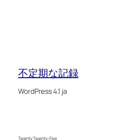
不定期な記録
WordPress 4.1 ja
Twenty Twenty-Five