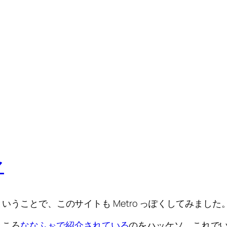
マ
、ということで、このサイトも Metro っぽくしてみました
ところ
ななふぉで紹介されている
のをハッケソ。これで