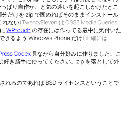
やっぱり自作か、と気の迷いを起こしかけたとこ
マ部分だけを zip で固めればそのままインストール
てくれない
(TwentyEleven は CSS3 Media Queries
みに
WPtouch
の存在には作ってる最中に気付いた
きるよう Windows Phone だけ
(正確には
Press Codex
見ながら自分好みに作りました。こ
好き勝手に使ってください。zip を落として外
た部分は許されるのであれば BSD ライセンスということで