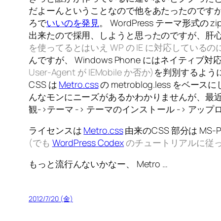
だよーんということなので他をあたったのです
ろで
いいのを発見
。 WordPress テーマ形
出来たので採用、しようと思ったのですが、肝心の W
を使ってるとはいえ WP の IE に対応しているのに
んですが、 Windows Phone にはネイテ
User-Agent が IEMobile か否か)
を判別するように
CSS は
Metro.css
の metroblog.less をベ
んなモンにニーズがあるかわかりませんが、最
観->テーマ -> テーマのインストール -> ア
ライセンスは
Metro.css
由来のCSS 部分は MS-P
(でも
WordPress Codex
のチュートリアルに従って
もっと流行んないかなー、 Metro …
2012/7/20 (金)