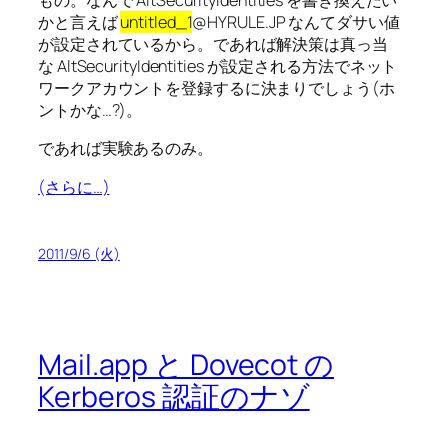
もの。なんで AltSecurityIdentities を書き換えたい
かと言えば
untitled_1
@HYRULE.JP なんてダサい値
が設定されているから。であれば解決策は真っ当
な AltSecurityIdentities が設定される方法でネット
ワークアカウントを登録するに決まりでしょう(ホ
ントかな…?)。
であれば実験あるのみ。
(さらに…)
2011/9/6 (火)
Mail.app と Dovecot の
Kerberos 認証のナゾ