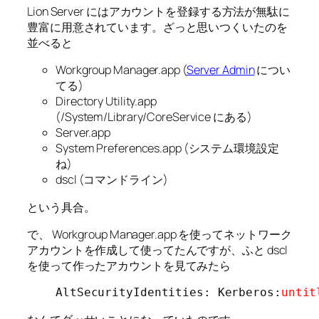
Lion Server にはアカウントを登録する方法が無駄に
豊富に用意されています。ざっと思いつくいたのを
並べると
Workgroup Manager.app (
Server Admin
につい
てる)
Directory Utility.app
(/System/Library/CoreService にある)
Server.app
System Preferences.app (システム環境設定
ね)
dscl (コマンドライン)
という具合。
で、 Workgroup Manager.app を使ってネットワーク
アカウントを作成して使ってたんですが、ふと dscl
を使って作ったアカウントを見てみたら
AltSecurityIdentities: Kerberos:
untit