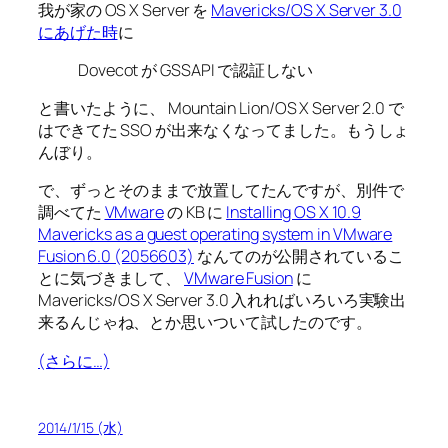
我が家の OS X Server を
Mavericks/OS X Server 3.0
にあげた時
に
Dovecot が GSSAPI で認証しない
と書いたように、 Mountain Lion/OS X Server 2.0 で
はできてた SSO が出来なくなってました。もうしょ
んぼり。
で、ずっとそのままで放置してたんですが、別件で
調べてた
VMware
の KB に
Installing OS X 10.9
Mavericks as a guest operating system in VMware
Fusion 6.0 (2056603)
なんてのが公開されているこ
とに気づきまして、
VMware Fusion
に
Mavericks/OS X Server 3.0 入れればいろいろ実験出
来るんじゃね、とか思いついて試したのです。
(さらに…)
2014/1/15 (水)