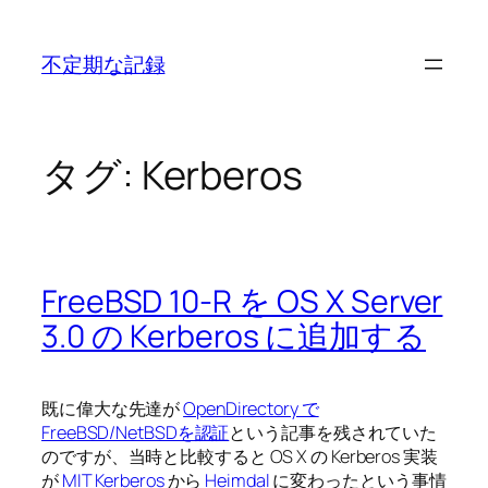
内
容
不定期な記録
を
ス
キ
ッ
タグ:
Kerberos
プ
FreeBSD 10-R を OS X Server
3.0 の Kerberos に追加する
既に偉大な先達が
OpenDirectory で
FreeBSD/NetBSDを認証
という記事を残されていた
のですが、当時と比較すると OS X の Kerberos 実装
が
MIT Kerberos
から
Heimdal
に変わったという事情