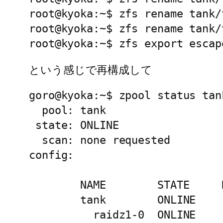
root@kyoka:~$ zfs rename tank/
root@kyoka:~$ zfs rename tank/
という感じで再構成して
goro@kyoka:~$ zpool status tank
  pool: tank

 state: ONLINE

  scan: none requested

config:

        NAME        STATE     
        tank        ONLINE    
          raidz1-0  ONLINE    