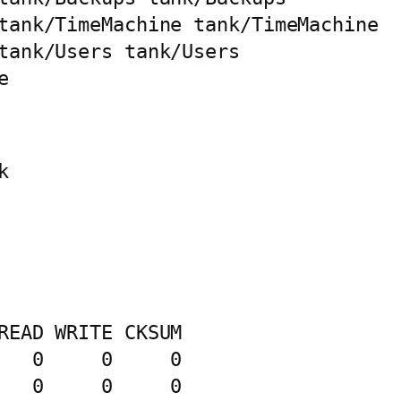
tank/TimeMachine tank/TimeMachine

tank/Users tank/Users



READ WRITE CKSUM

   0     0     0

   0     0     0
