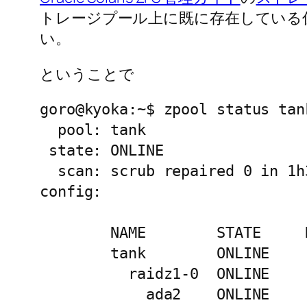
トレージプール上に既に存在している
い。
ということで
goro@kyoka:~$ zpool status tank
  pool: tank

 state: ONLINE

  scan: scrub repaired 0 in 1h
config:

        NAME        STATE     
        tank        ONLINE    
          raidz1-0  ONLINE    
            ada2    ONLINE    