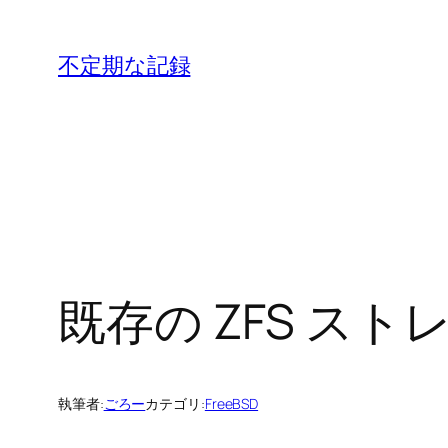
内
容
不定期な記録
を
ス
キ
ッ
プ
既存の ZFS ス
執筆者:
ごろー
カテゴリ:
FreeBSD