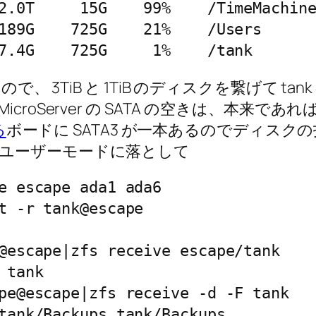
2.0T     15G    99%    /TimeMachine
189G    725G    21%    /Users

7.4G    725G     1%    /tank
、 3TiB と 1TiB のディスクを繋げて ta
croServer の SATA の空きは、本来
る
ボードに SATA3 が一本あるのでディス
ユーザーモードに落として
e escape ada1 ada6

t -r tank@escape

@escape|zfs receive escape/tank

tank

pe@escape|zfs receive -d -F tank

tank/Backups tank/Backups
