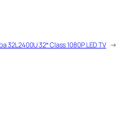
ba 32L2400U 32″ Class 1080P LED TV
→