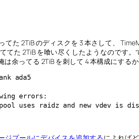
r に余ってた 2TiB のディスクを 3 本さして、 
割り当ててた 2TiB を喰い尽くしたようなのです。
余ってる 2TiB を刺して 4 本構成にす
nk ada5

wing errors:

pool uses raidz and new vdev is di
ージプールにデバイスを追加する
によればど