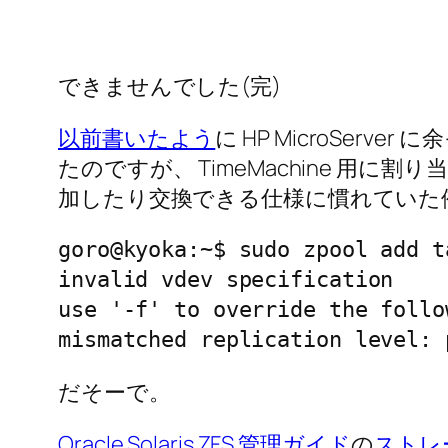
できませんでした(完)
以前書いたよう
に HP MicroServe
たのですが、 TimeMachine 用に
加したり交換できる仕様に慣れていた俺は
goro@kyoka:~$ sudo zpool add ta
invalid vdev specification

use '-f' to override the follo
mismatched replication level: 
だそーで。
Oracle Solaris ZFS 管理ガイド
の
ストレ