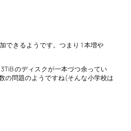
に追加できるようです。つまり 1 本増や
iB と 3TiB のディスクが一本づつ余ってい
数の問題のようですね(そんな小学校は