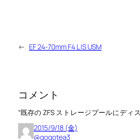
←
EF 24-70mm F4 L IS USM
コメント
“既存の ZFS ストレージプールにデ
2015/9/18 (金)
@gogotea3