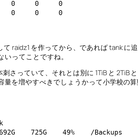
   0     0     0

   0     0     0

 raidz1 を作ってから、であれば tank 
ないってことですね。
クが 3 本刺さっていて、それとは別に 1TiB と 2T
容量を増やすべきでしょうかって小学校の算


692G    725G    49%    /Backups
