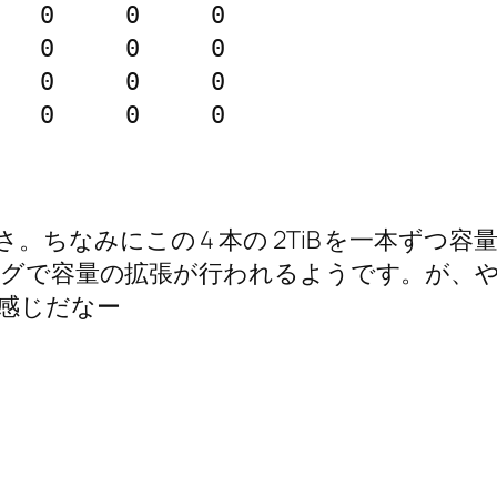
   0     0     0

   0     0     0

   0     0     0

   0     0     0

ちなみにこの 4 本の 2TiB を一本ずつ
ングで容量の拡張が行われるようです。が、やっ
感じだなー