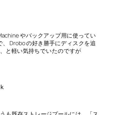
TimeMachine やバックアップ用に使ってい
で、 Drobo の好き勝手にディスクを追
るか、と軽い気持ちでいたのですが
sk
うも既存ストレージプールには、「ス