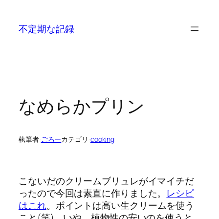
内
容
不定期な記録
を
ス
キ
ッ
プ
なめらかプリン
執筆者:
ごろー
カテゴリ:
cooking
こないだのクリームブリュレがイマイチだ
ったので今回は素直に作りました。
レシピ
はこれ
。ポイントは高い生クリームを使う
こと(笑)。いや、植物性の安いのを使うと