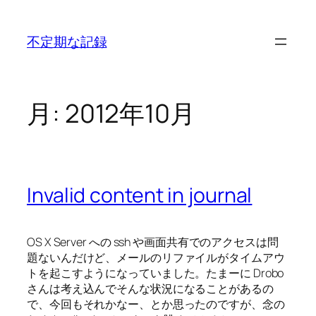
内
容
不定期な記録
を
ス
キ
ッ
月:
2012年10月
プ
Invalid content in journal
OS X Server への ssh や画面共有でのアクセスは問
題ないんだけど、メールのリファイルがタイムアウ
トを起こすようになっていました。たまーに Drobo
さんは考え込んでそんな状況になることがあるの
で、今回もそれかなー、とか思ったのですが、念の