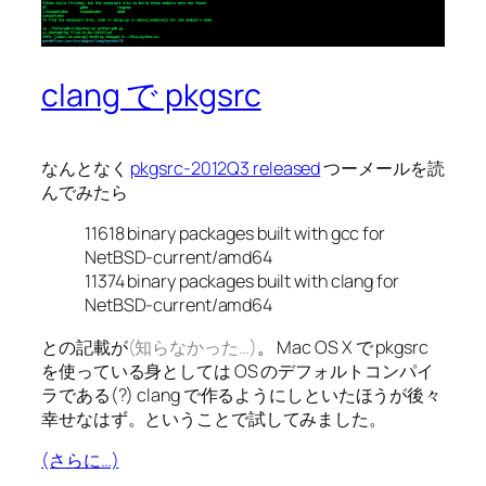
clang で pkgsrc
なんとなく
pkgsrc-2012Q3 released
つーメールを読
んでみたら
11618 binary packages built with gcc for
NetBSD-current/amd64
11374 binary packages built with clang for
NetBSD-current/amd64
との記載が
(知らなかった…)
。 Mac OS X で pkgsrc
を使っている身としては OS のデフォルトコンパイ
ラである(?) clang で作るようにしといたほうが後々
幸せなはず。ということで試してみました。
(さらに…)