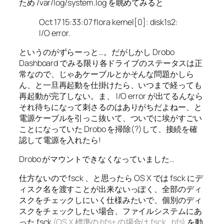
ため /var/log/system.log を眺めてみると
Oct 17 15:33:07 flora kernel[0]: disk1s2:
I/O error.
というのがずらーっと…。だがしかし Drobo
Dashboard でみる限り各ドライブのステータスは正
常なので、じゃあケーブルとかそんな問題かしら
ん、と一旦再起動を仕掛けたら、いつまで経っても
再起動が完了しない。ま、 I/O error が出てるんなら
それ待ちになって刺さるのはありがちだよねー、と
電源ケーブルを引っこ抜いて、ついでに埃がすごい
ことになっていた Drobo を掃除(?)して、接続を確
認して電源を入れたら!
Drobo がマウントできなくなっていました…
仕方ないので fsck 、と思ったら OS X では fsck にデ
ィスク名を渡すことが出来ないっぽく、全部のディ
スクをチェックしにいく仕様みたいで、個別のディ
スクをチェックしたい場合、ファイルシステムにあ
った fsck
(OS X 標準の hfs+ の場合は fsck_hfs)
を動