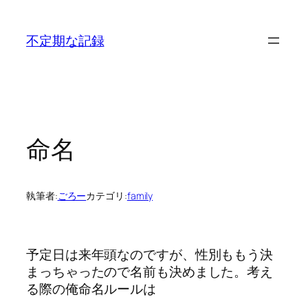
内
容
不定期な記録
を
ス
キ
ッ
プ
命名
執筆者:
ごろー
カテゴリ:
family
予定日は来年頭なのですが、性別ももう決
まっちゃったので名前も決めました。考え
る際の俺命名ルールは