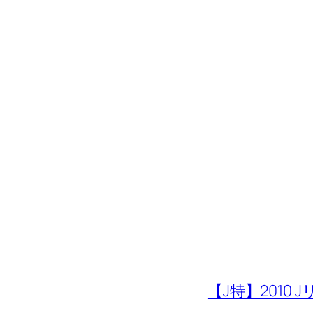
。
【J特】2010