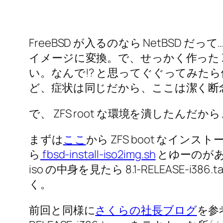
FreeBSD が入るのなら NetBSD だって
イメージに変換。で、せっかく作った ZF
い。なんで!? と思ってぐぐってみた
ど、症状は同じだから、ここは潔く断
で、 ZFS root な環境を潰したんだ
まずは
ここ
から ZFS boot なインス
ら
fbsd-install-iso2img.sh
とゆーのがあ
iso の中身を見たら 8.1-RELEASE
く。
前回と同様に
さくらの社長ブログ
を参