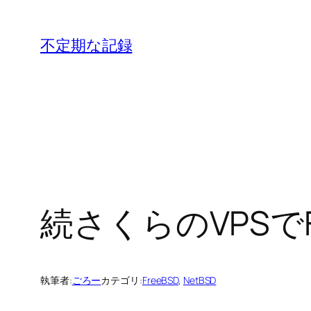
内
容
不定期な記録
を
ス
キ
ッ
プ
続さくらのVPSでF
執筆者:
ごろー
カテゴリ:
FreeBSD
, 
NetBSD