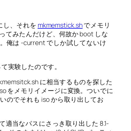
so にし、それを
mkmemstick.sh
でメモリ
てみたんだけど、何故か boot しな
ソ
。俺は -current でしか試してないけ
い立って実験したのです。
memsitck.sh に相当するものを探した
so をメモリイメージに変換。ついでに
るっぽいのでそれも iso から取り出してお
当なパスにさっき取り出した 8.1-