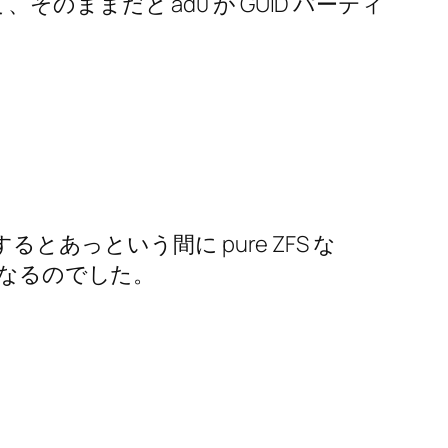
、そのままだと ad0 が GUID パーティ
とあっという間に pure ZFS な
になるのでした。