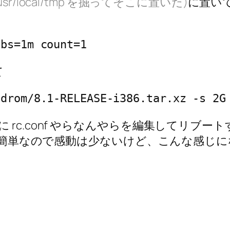
/usr/local/tmp を掘ってそこに置いた)
に置いて
 bs=1m count=1
て
cdrom/8.1-RELEASE-i386.tar.xz -s 2G
c.conf やらなんやらを編集してリブートする
まりに簡単なので感動は少ないけど、こんな感じ