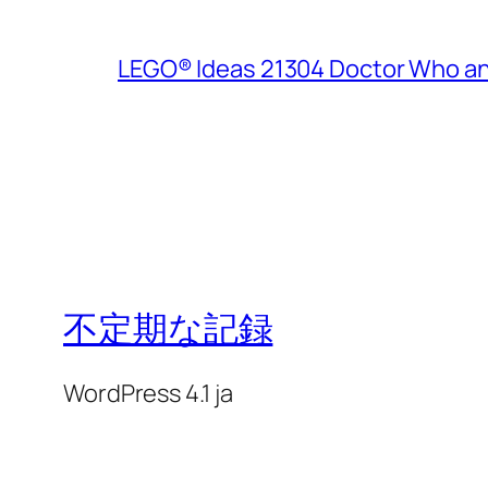
LEGO® Ideas 21304 Doctor Who a
不定期な記録
WordPress 4.1 ja