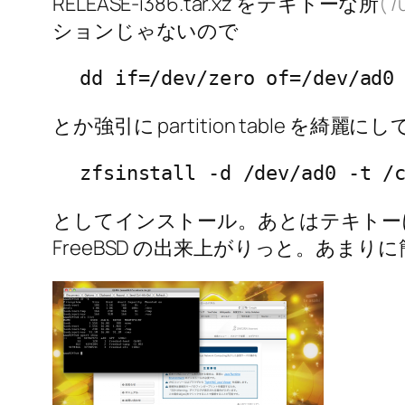
RELEASE-i386.tar.xz をテキトーな所
( 
ションじゃないので
dd if=/dev/zero of=/dev/ad0
とか強引に partition table を綺麗にし
zfsinstall -d /dev/ad0 -t /
としてインストール。あとはテキトーに r
FreeBSD の出来上がりっと。あ