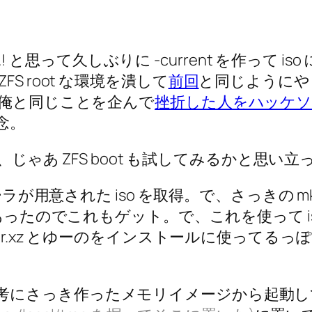
…! と思って久しぶりに -current を作って i
S root な環境を潰して
前回
と同じようにやっ
ら俺と同じことを企んで
挫折した人をハッケ
念。
から、じゃあ ZFS boot も試してみるかと思
トーラが用意された iso を取得。で、さっきの mk
ったのでこれもゲット。で、これを使って i
-i386.tar.xz とゆーのをインストールに使って
考にさっき作ったメモリイメージから起動して適